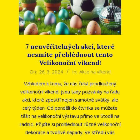
7 neuvěřitelných akcí, které
nesmíte přehlédnout tento
Velikonoční víkend!
2024-
On:
26. 3. 2024
In:
Akce na víkend
03-
Vzhledem k tomu, že nás čeká prodloužený
26
velikonoční víkend, jsou tady pozvánky na řadu
akcí, které zpestří nejen samotné svátky, ale
celý týden. Od pondělí do čtvrtka se můžete
těšit na velikonoční výstavu přímo ve Stodě na
radnici. Přijďte si prohlédnout různé velikonoční
dekorace a tvořivé nápady. Ve středu vás