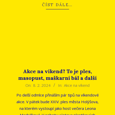
ČÍST DÁLE…
Akce na víkend? To je ples,
masopust, maškarní bál a další
2024-
On:
8. 2. 2024
In:
Akce na víkend
02-
Po delší odmlce přináším pár tipů na víkendové
08
akce. V pátek bude XXIV. ples města Holýšova,
na kterém vystoupí jako host večera Leona
Machálková. V sobotu výstava plastikových