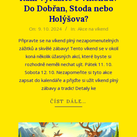
Do Dobřan, Stoda nebo
Holýšova?
2024-
On:
9. 10. 2024
In:
Akce na víkend
10-
Připravte se na víkend plný nezapomenutelných
09
zážitků a skvělé zábavy! Tento víkend se v okolí
koná několik úžasných akcí, které byste si
rozhodně neměli nechat ujít. Pátek 11. 10.
Sobota 12. 10. Nezapomeňte si tyto akce
zapsat do kalendáře a přijďte si užít víkend plný
zábavy a tradic! Detaily ke
ČÍST DÁLE…