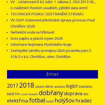
VV - Ustanovení § 62 odst. 1 zákona č. 292/2013 Sb.,
o zvláštních řízeních soudních_zjištění data úmrtí
TECHNICKÁ POMOC ODSTRANĚNÍ STROMU
VV-OOP-Stanovení přechodné úpravy provozu-Pouť
Chotěšov 2026
Nefunkční voda na hřbitově
Svoz papíru a plastů srpen 2026
Informace hejtmana Plzeňského kraje
Zveřejnění záměru pronájmu části pozemku parc.č.
518/2 v k.ú. Chotěšov, obec Chotěšov
ŠTÍTKY
2018
2017
bigbít
akce
blablabla
advent
autobus
dobřany
doprava
bleší trh
děti
covid
divadlo
fotbal
holýšov
hradec
elektřina
hasiči