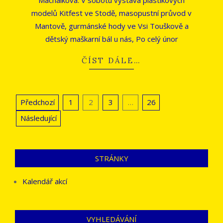
modelů Kitfest ve Stodě, masopustní průvod v
Mantově, gurmánské hody ve Vsi Touškově a
dětský maškarní bál u nás, Po celý únor
ČÍST DÁLE…
Stránkování
Předchozí
1
2
3
…
26
příspěvků
Následující
STRÁNKY
Kalendář akcí
VYHLEDÁVÁNÍ