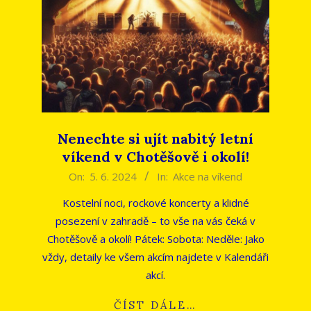
Nenechte si ujít nabitý letní
víkend v Chotěšově i okolí!
2024-
On:
5. 6. 2024
In:
Akce na víkend
06-
Kostelní noci, rockové koncerty a klidné
05
posezení v zahradě – to vše na vás čeká v
Chotěšově a okolí! Pátek: Sobota: Neděle: Jako
vždy, detaily ke všem akcím najdete v Kalendáři
akcí.
ČÍST DÁLE…