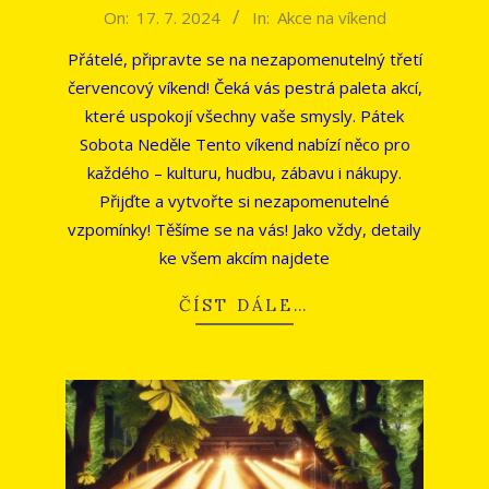
2024-
On:
17. 7. 2024
In:
Akce na víkend
07-
Přátelé, připravte se na nezapomenutelný třetí
17
červencový víkend! Čeká vás pestrá paleta akcí,
které uspokojí všechny vaše smysly. Pátek
Sobota Neděle Tento víkend nabízí něco pro
každého – kulturu, hudbu, zábavu i nákupy.
Přijďte a vytvořte si nezapomenutelné
vzpomínky! Těšíme se na vás! Jako vždy, detaily
ke všem akcím najdete
ČÍST DÁLE…