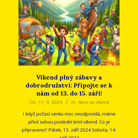
Víkend plný zábavy a
dobrodružství: Připojte se k
nám od 13. do 15. září!
2024-
On:
11. 9. 2024
In:
Akce na víkend
09-
I když počasí venku moc neodpovídá, máme
11
před sebou poslední letní víkend. Co je
připraveno? Pátek, 13. září 2024 Sobota, 14.
září 2024