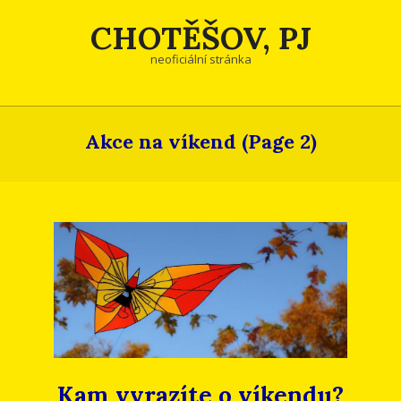
Skip
CHOTĚŠOV, PJ
to
content
neoficiální stránka
Akce na víkend
(Page 2)
Kam vyrazíte o víkendu?