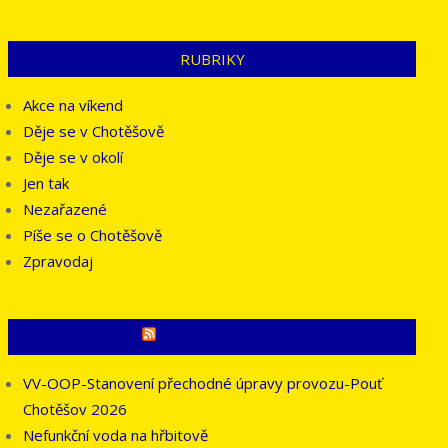
RUBRIKY
Akce na víkend
Děje se v Chotěšově
Děje se v okolí
Jen tak
Nezařazené
Píše se o Chotěšově
Zpravodaj
CO SE PÍŠE JINDE
VV-OOP-Stanovení přechodné úpravy provozu-Pouť
Chotěšov 2026
Nefunkční voda na hřbitově