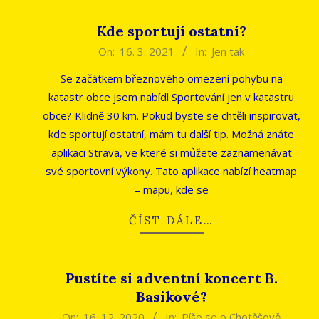
Kde sportují ostatní?
2021-
On:
16. 3. 2021
In:
Jen tak
03-
Se začátkem březnového omezení pohybu na
16
katastr obce jsem nabídl Sportování jen v katastru
obce? Klidně 30 km. Pokud byste se chtěli inspirovat,
kde sportují ostatní, mám tu další tip. Možná znáte
aplikaci Strava, ve které si můžete zaznamenávat
své sportovní výkony. Tato aplikace nabízí heatmap
– mapu, kde se
ČÍST DÁLE…
Pustíte si adventní koncert B.
Basikové?
2020-
On:
16. 12. 2020
In:
Píše se o Chotěšově