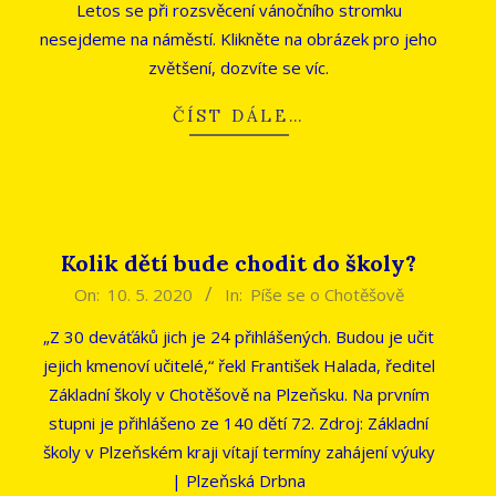
Letos se při rozsvěcení vánočního stromku
23
nesejdeme na náměstí. Klikněte na obrázek pro jeho
zvětšení, dozvíte se víc.
ČÍST DÁLE…
Kolik dětí bude chodit do školy?
2020-
On:
10. 5. 2020
In:
Píše se o Chotěšově
05-
„Z 30 deváťáků jich je 24 přihlášených. Budou je učit
10
jejich kmenoví učitelé,“ řekl František Halada, ředitel
Základní školy v Chotěšově na Plzeňsku. Na prvním
stupni je přihlášeno ze 140 dětí 72. Zdroj: Základní
školy v Plzeňském kraji vítají termíny zahájení výuky
| Plzeňská Drbna