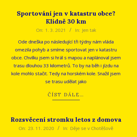
Sportování jen v katastru obce?
Klidně 30 km
2021-
On:
1. 3. 2021
In:
Jen tak
03-
Ode dneška po následující tři týdny nám vláda
01
omezila pohyb a smíme sportovat jen v katastru
obce. Chvilku jsem si hrál s mapou a naplánoval jsem
trasu dlouhou 33 kilometrů. To by na běh i jízdu na
kole mohlo stačit. Tedy na horském kole. Snažil jsem
se trasu udělat jako
ČÍST DÁLE…
Rozsvěcení stromku letos z domova
2020-
On:
23. 11. 2020
In:
Děje se v Chotěšově
11-