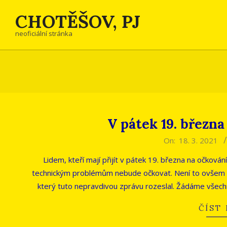
Skip
CHOTĚŠOV, PJ
to
content
neoficiální stránka
V pátek 19. března
2021-
On:
18. 3. 2021
03-
Lidem, kteří mají přijít v pátek 19. března na očkován
18
technickým problémům nebude očkovat. Není to ovšem 
který tuto nepravdivou zprávu rozeslal. Žádáme všechn
ČÍST