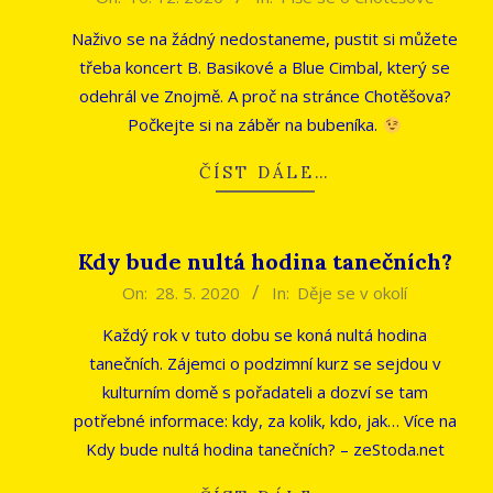
12-
Naživo se na žádný nedostaneme, pustit si můžete
16
třeba koncert B. Basikové a Blue Cimbal, který se
odehrál ve Znojmě. A proč na stránce Chotěšova?
Počkejte si na záběr na bubeníka.
ČÍST DÁLE…
Kdy bude nultá hodina tanečních?
2020-
On:
28. 5. 2020
In:
Děje se v okolí
05-
Každý rok v tuto dobu se koná nultá hodina
28
tanečních. Zájemci o podzimní kurz se sejdou v
kulturním domě s pořadateli a dozví se tam
potřebné informace: kdy, za kolik, kdo, jak… Více na
Kdy bude nultá hodina tanečních? – zeStoda.net