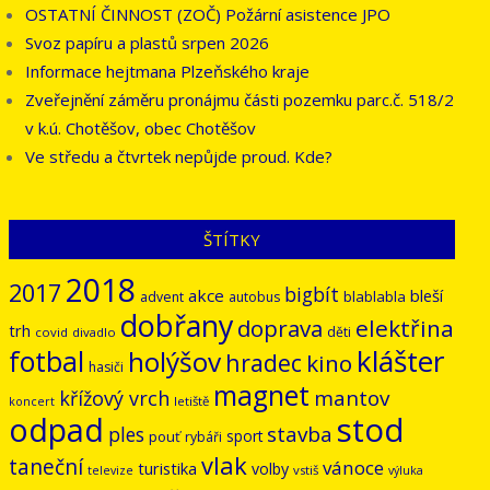
OSTATNÍ ČINNOST (ZOČ) Požární asistence JPO
Svoz papíru a plastů srpen 2026
Informace hejtmana Plzeňského kraje
Zveřejnění záměru pronájmu části pozemku parc.č. 518/2
v k.ú. Chotěšov, obec Chotěšov
Ve středu a čtvrtek nepůjde proud. Kde?
ŠTÍTKY
2018
2017
bigbít
akce
bleší
blablabla
advent
autobus
dobřany
doprava
elektřina
trh
děti
covid
divadlo
klášter
fotbal
holýšov
hradec
kino
hasiči
magnet
mantov
křížový vrch
letiště
koncert
odpad
stod
stavba
ples
sport
pouť
rybáři
vlak
taneční
vánoce
turistika
volby
vstiš
televize
výluka