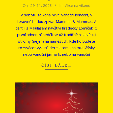
2023-
On:
29. 11. 2023
In:
Akce na víkend
11-
V sobotu se koná první vánoční koncert, v
29
Lesovně budou zpívat Mammas & Mammas. A
čerti i s Mikulášem navštíví hradecký Lomíček. O
první adventní neděli se už tradičně rozsvěcují
stromy (nejen) na náměstích. Kde ho budete
rozsvěcet vy? Půjdete k tomu na mikulášský
nebo vánoční jarmark, nebo na vánoční
ČÍST DÁLE…