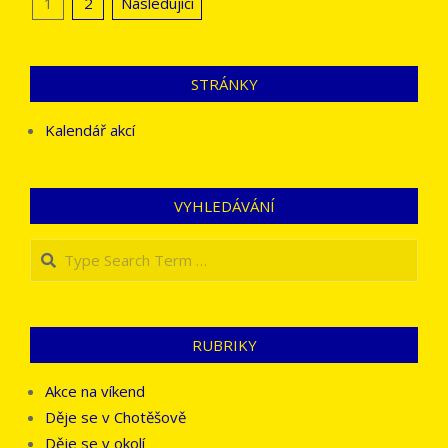
Stránkování
1
2
Následující
příspěvků
STRÁNKY
Kalendář akcí
VYHLEDÁVÁNÍ
Search
RUBRIKY
Akce na víkend
Děje se v Chotěšově
Děje se v okolí