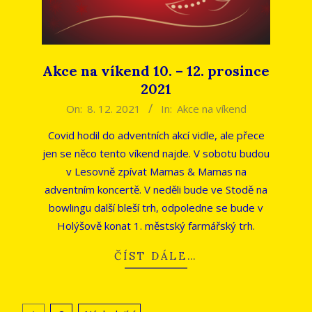
Akce na víkend 10. – 12. prosince
2021
2021-
On:
8. 12. 2021
In:
Akce na víkend
12-
Covid hodil do adventních akcí vidle, ale přece
08
jen se něco tento víkend najde. V sobotu budou
v Lesovně zpívat Mamas & Mamas na
adventním koncertě. V neděli bude ve Stodě na
bowlingu další bleší trh, odpoledne se bude v
Holýšově konat 1. městský farmářský trh.
ČÍST DÁLE…