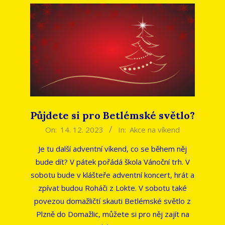
Půjdete si pro Betlémské světlo?
2023-
On:
14. 12. 2023
In:
Akce na víkend
12-
Je tu další adventní víkend, co se během něj
14
bude dít? V pátek pořádá škola Vánoční trh. V
sobotu bude v klášteře adventní koncert, hrát a
zpívat budou Roháči z Lokte. V sobotu také
povezou domažličtí skauti Betlémské světlo z
Plzně do Domažlic, můžete si pro něj zajít na