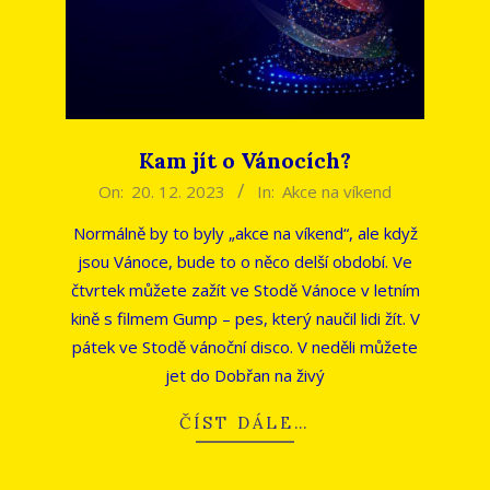
Kam jít o Vánocích?
2023-
On:
20. 12. 2023
In:
Akce na víkend
12-
Normálně by to byly „akce na víkend“, ale když
20
jsou Vánoce, bude to o něco delší období. Ve
čtvrtek můžete zažít ve Stodě Vánoce v letním
kině s filmem Gump – pes, který naučil lidi žít. V
pátek ve Stodě vánoční disco. V neděli můžete
jet do Dobřan na živý
ČÍST DÁLE…