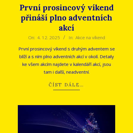
První prosincový víkend
přináší plno adventních
akcí
2025-
On:
4. 12. 2025
In:
Akce na víkend
12-
První prosincový víkend s druhým adventem se
04
blíží a s ním plno adventních akcí v okolí. Detaily
ke všem akcím najdete v kalendáří akcí, jsou
tam i další, neadventní.
ČÍST DÁLE…