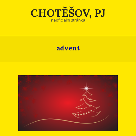
Skip
CHOTĚŠOV, PJ
to
content
neoficiální stránka
advent