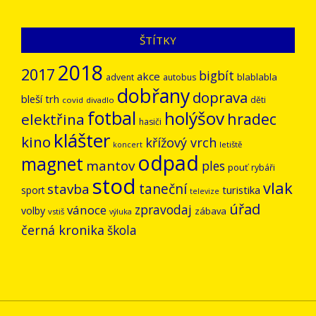
ŠTÍTKY
2018
2017
bigbít
akce
blablabla
advent
autobus
dobřany
doprava
bleší trh
děti
covid
divadlo
fotbal
holýšov
hradec
elektřina
hasiči
klášter
kino
křížový vrch
letiště
koncert
odpad
magnet
mantov
ples
pouť
rybáři
stod
vlak
stavba
taneční
turistika
sport
televize
úřad
vánoce
zpravodaj
volby
zábava
vstiš
výluka
černá kronika
škola