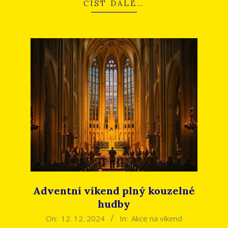
ČÍST DÁLE…
Adventní víkend plný kouzelné
hudby
2024-
On:
12. 12. 2024
In:
Akce na víkend