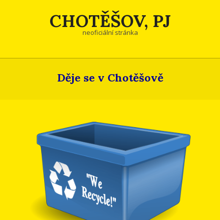
Skip
CHOTĚŠOV, PJ
to
content
neoficiální stránka
Děje se v Chotěšově