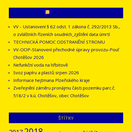
CO SE PÍŠE JINDE
VV - Ustanovení § 62 odst. 1 zákona č. 292/2013 Sb.,
o zvláštních řízeních soudních_zjištění data úmrtí
TECHNICKÁ POMOC ODSTRANĚNÍ STROMU
VV-OOP-Stanovení přechodné úpravy provozu-Pouť
Chotěšov 2026
Nefunkční voda na hřbitově
Svoz papíru a plastů srpen 2026
Informace hejtmana Plzeňského kraje
Zveřejnění záměru pronájmu části pozemku parc.č.
518/2 v k.ú. Chotěšov, obec Chotěšov
ŠTÍTKY
2018