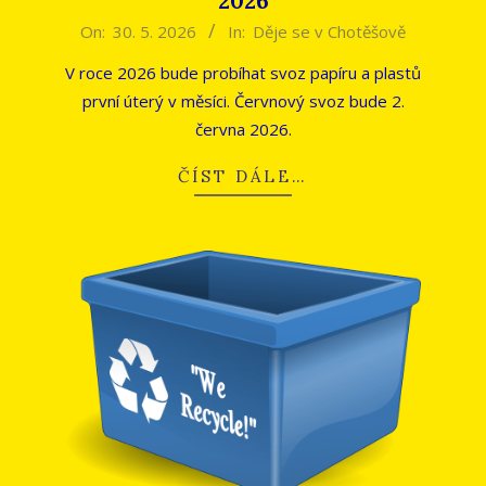
2026
2026-
On:
30. 5. 2026
In:
Děje se v Chotěšově
05-
V roce 2026 bude probíhat svoz papíru a plastů
30
první úterý v měsíci. Červnový svoz bude 2.
června 2026.
ČÍST DÁLE…