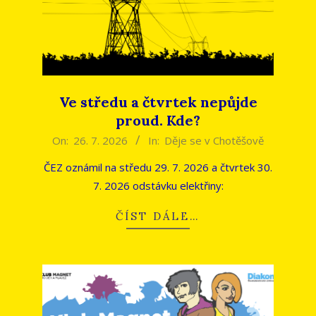
Ve středu a čtvrtek nepůjde
proud. Kde?
2026-
On:
26. 7. 2026
In:
Děje se v Chotěšově
07-
ČEZ oznámil na středu 29. 7. 2026 a čtvrtek 30.
26
7. 2026 odstávku elektřiny:
ČÍST DÁLE…