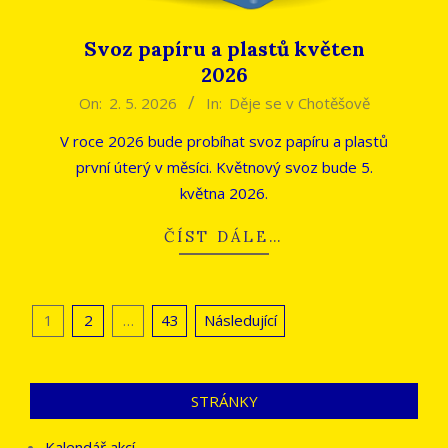
Svoz papíru a plastů květen
2026
2026-
On:
2. 5. 2026
In:
Děje se v Chotěšově
05-
V roce 2026 bude probíhat svoz papíru a plastů
02
první úterý v měsíci. Květnový svoz bude 5.
května 2026.
ČÍST DÁLE…
Stránkování
1
2
…
43
Následující
příspěvků
STRÁNKY
Kalendář akcí