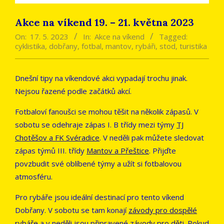
Akce na víkend 19. – 21. května 2023
On:
17. 5. 2023
In:
Akce na víkend
Tagged:
cyklistika
,
dobřany
,
fotbal
,
mantov
,
rybáři
,
stod
,
turistika
Dnešní tipy na víkendové akci vypadají trochu jinak.
Nejsou řazené podle začátků akcí.
Fotbaloví fanoušci se mohou těšit na několik zápasů. V
sobotu se odehraje zápas I. B třídy mezi týmy
TJ
Chotěšov a FK Svéradice
. V neděli pak můžete sledovat
zápas týmů III. třídy
Mantov a Přeštice
. Přijďte
povzbudit své oblíbené týmy a užít si fotbalovou
atmosféru.
Pro rybáře jsou ideální destinací pro tento víkend
Dobřany. V sobotu se tam konají
závody pro dospělé
rybáře
a v neděli jsou připravené
závody pro děti
. Pokud