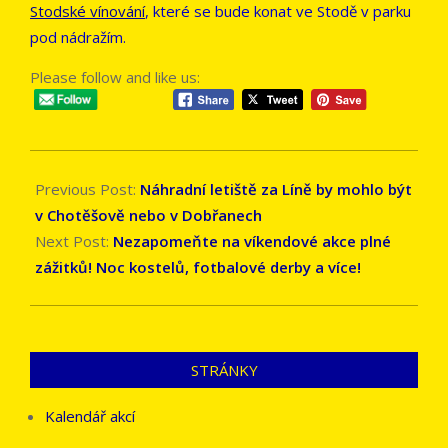
Stodské vínování
, které se bude konat ve Stodě v parku
pod nádražím.
Please follow and like us:
2023-
05-
Previous Post:
Náhradní letiště za Líně by mohlo být
17
v Chotěšově nebo v Dobřanech
Next Post:
Nezapomeňte na víkendové akce plné
zážitků! Noc kostelů, fotbalové derby a více!
STRÁNKY
Kalendář akcí