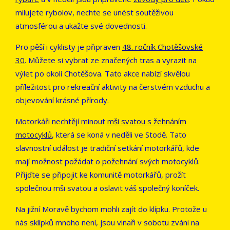
milujete rybolov, nechte se unést soutěživou
atmosférou a ukažte své dovednosti.
Pro pěší i cyklisty je připraven
48. ročník Chotěšovské
30
. Můžete si vybrat ze značených tras a vyrazit na
výlet po okolí Chotěšova. Tato akce nabízí skvělou
příležitost pro rekreační aktivity na čerstvém vzduchu a
objevování krásné přírody.
Motorkáři nechtějí minout
mši svatou s žehnáním
motocyklů
, která se koná v neděli ve Stodě. Tato
slavnostní událost je tradiční setkání motorkářů, kde
mají možnost požádat o požehnání svých motocyklů.
Přijďte se připojit ke komunitě motorkářů, prožít
společnou mši svatou a oslavit váš společný koníček.
Na jižní Moravě bychom mohli zajít do klípku. Protože u
nás sklípků mnoho není, jsou vinaři v sobotu zváni na