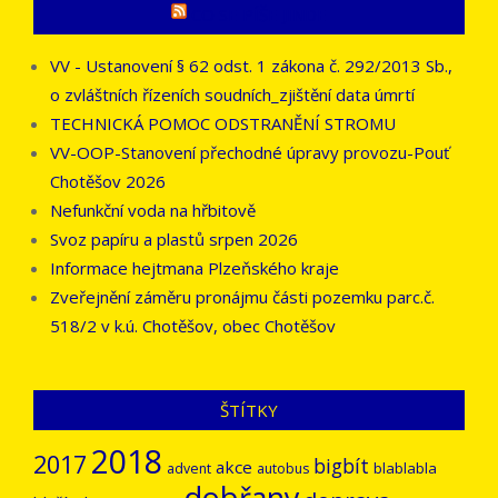
CO SE PÍŠE JINDE
VV - Ustanovení § 62 odst. 1 zákona č. 292/2013 Sb.,
o zvláštních řízeních soudních_zjištění data úmrtí
TECHNICKÁ POMOC ODSTRANĚNÍ STROMU
VV-OOP-Stanovení přechodné úpravy provozu-Pouť
Chotěšov 2026
Nefunkční voda na hřbitově
Svoz papíru a plastů srpen 2026
Informace hejtmana Plzeňského kraje
Zveřejnění záměru pronájmu části pozemku parc.č.
518/2 v k.ú. Chotěšov, obec Chotěšov
ŠTÍTKY
2018
2017
bigbít
akce
blablabla
advent
autobus
dobřany