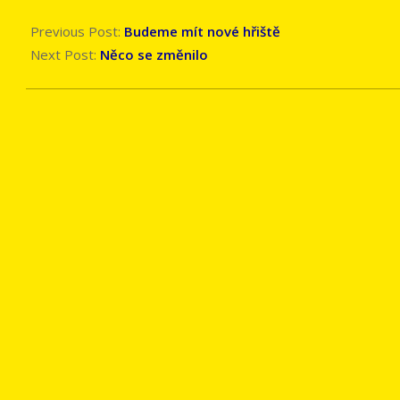
2017-
11-
Previous Post:
Budeme mít nové hřiště
29
Next Post:
Něco se změnilo