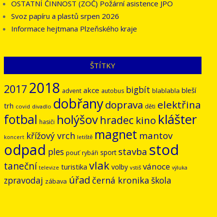
OSTATNÍ ČINNOST (ZOČ) Požární asistence JPO
Svoz papíru a plastů srpen 2026
Informace hejtmana Plzeňského kraje
ŠTÍTKY
2018
2017
bigbít
akce
bleší
blablabla
advent
autobus
dobřany
doprava
elektřina
trh
děti
covid
divadlo
klášter
fotbal
holýšov
hradec
kino
hasiči
magnet
mantov
křížový vrch
letiště
koncert
odpad
stod
stavba
ples
sport
pouť
rybáři
vlak
taneční
vánoce
turistika
volby
vstiš
televize
výluka
úřad
černá kronika
zpravodaj
škola
zábava