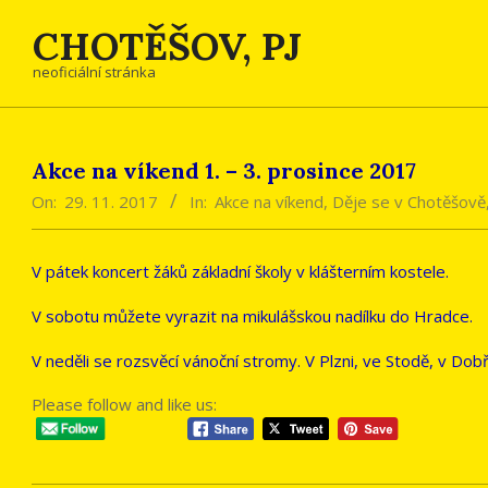
Skip
CHOTĚŠOV, PJ
to
content
neoficiální stránka
Akce na víkend 1. – 3. prosince 2017
On:
29. 11. 2017
In:
Akce na víkend
,
Děje se v Chotěšově
V pátek koncert žáků základní školy v klášterním kostele.
V sobotu můžete vyrazit na mikulášskou nadílku do Hradce.
V neděli se rozsvěcí vánoční stromy. V Plzni, ve Stodě, v D
Please follow and like us: