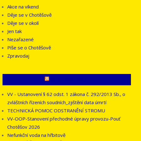
Akce na víkend
Děje se v Chotěšově
Děje se v okolí
Jen tak
Nezařazené
Píše se o Chotěšově
Zpravodaj
CO SE PÍŠE JINDE
VV - Ustanovení § 62 odst. 1 zákona č. 292/2013 Sb., o
zvláštních řízeních soudních_zjištění data úmrtí
TECHNICKÁ POMOC ODSTRANĚNÍ STROMU
VV-OOP-Stanovení přechodné úpravy provozu-Pouť
Chotěšov 2026
Nefunkční voda na hřbitově