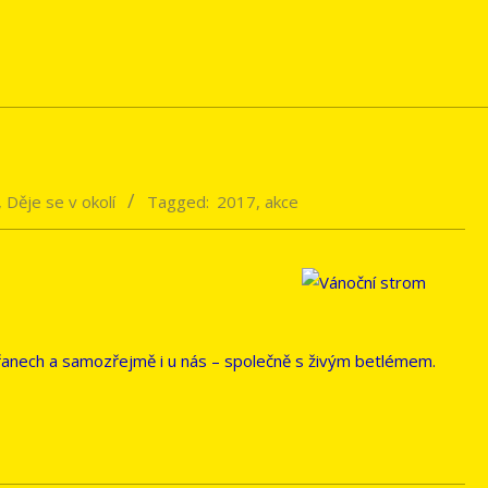
,
Děje se v okolí
Tagged:
2017
,
akce
obřanech a samozřejmě i u nás – společně s živým betlémem.