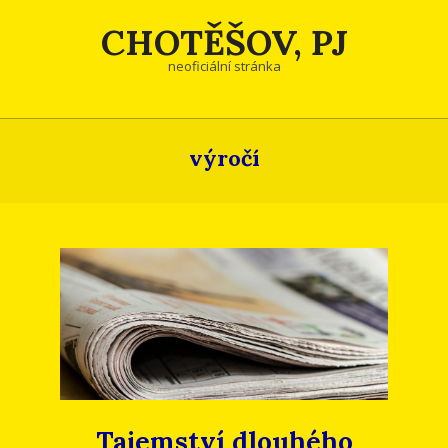
Skip
CHOTĚŠOV, PJ
to
content
neoficiální stránka
výročí
Tajemství dlouhého