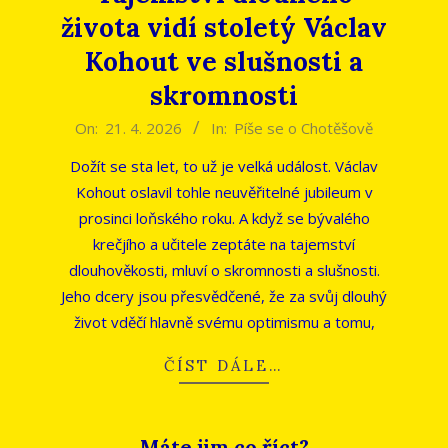
života vidí stoletý Václav
Kohout ve slušnosti a
skromnosti
2026-
On:
21. 4. 2026
In:
Píše se o Chotěšově
04-
Dožít se sta let, to už je velká událost. Václav
21
Kohout oslavil tohle neuvěřitelné jubileum v
prosinci loňského roku. A když se bývalého
krečjího a učitele zeptáte na tajemství
dlouhověkosti, mluví o skromnosti a slušnosti.
Jeho dcery jsou přesvědčené, že za svůj dlouhý
život vděčí hlavně svému optimismu a tomu,
ČÍST DÁLE…
Máte jim co říct?