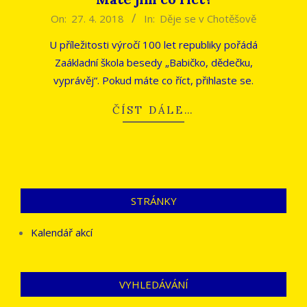
2018-
On:
27. 4. 2018
In:
Děje se v Chotěšově
04-
U příležitosti výročí 100 let republiky pořádá
27
Zaákladní škola besedy „Babičko, dědečku,
vyprávěj“. Pokud máte co říct, přihlaste se.
ČÍST DÁLE…
STRÁNKY
Kalendář akcí
VYHLEDÁVÁNÍ