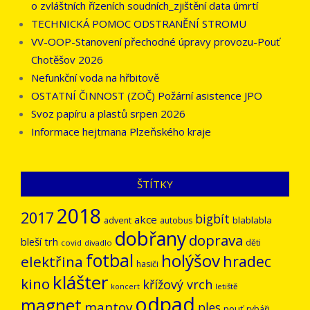
o zvláštních řízeních soudních_zjištění data úmrtí
TECHNICKÁ POMOC ODSTRANĚNÍ STROMU
VV-OOP-Stanovení přechodné úpravy provozu-Pouť
Chotěšov 2026
Nefunkční voda na hřbitově
OSTATNÍ ČINNOST (ZOČ) Požární asistence JPO
Svoz papíru a plastů srpen 2026
Informace hejtmana Plzeňského kraje
ŠTÍTKY
2018
2017
bigbít
akce
blablabla
advent
autobus
dobřany
doprava
bleší trh
děti
covid
divadlo
fotbal
holýšov
hradec
elektřina
hasiči
klášter
kino
křížový vrch
letiště
koncert
odpad
magnet
mantov
ples
pouť
rybáři