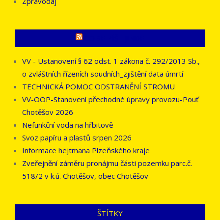
Zpravodaj
CO SE PÍŠE JINDE
VV - Ustanovení § 62 odst. 1 zákona č. 292/2013 Sb.,
o zvláštních řízeních soudních_zjištění data úmrtí
TECHNICKÁ POMOC ODSTRANĚNÍ STROMU
VV-OOP-Stanovení přechodné úpravy provozu-Pouť
Chotěšov 2026
Nefunkční voda na hřbitově
Svoz papíru a plastů srpen 2026
Informace hejtmana Plzeňského kraje
Zveřejnění záměru pronájmu části pozemku parc.č.
518/2 v k.ú. Chotěšov, obec Chotěšov
ŠTÍTKY