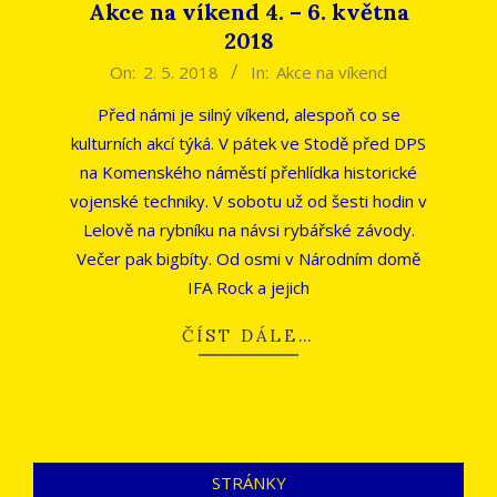
Akce na víkend 4. – 6. května
2018
2018-
On:
2. 5. 2018
In:
Akce na víkend
05-
Před námi je silný víkend, alespoň co se
02
kulturních akcí týká. V pátek ve Stodě před DPS
na Komenského náměstí přehlídka historické
vojenské techniky. V sobotu už od šesti hodin v
Lelově na rybníku na návsi rybářské závody.
Večer pak bigbíty. Od osmi v Národním domě
IFA Rock a jejich
ČÍST DÁLE…
STRÁNKY