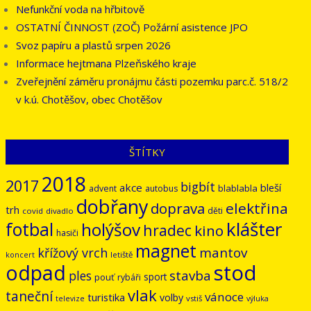
Nefunkční voda na hřbitově
OSTATNÍ ČINNOST (ZOČ) Požární asistence JPO
Svoz papíru a plastů srpen 2026
Informace hejtmana Plzeňského kraje
Zveřejnění záměru pronájmu části pozemku parc.č. 518/2
v k.ú. Chotěšov, obec Chotěšov
ŠTÍTKY
2018
2017
bigbít
akce
bleší
blablabla
advent
autobus
dobřany
doprava
elektřina
trh
děti
covid
divadlo
klášter
fotbal
holýšov
hradec
kino
hasiči
magnet
mantov
křížový vrch
letiště
koncert
odpad
stod
stavba
ples
sport
pouť
rybáři
vlak
taneční
vánoce
turistika
volby
vstiš
televize
výluka