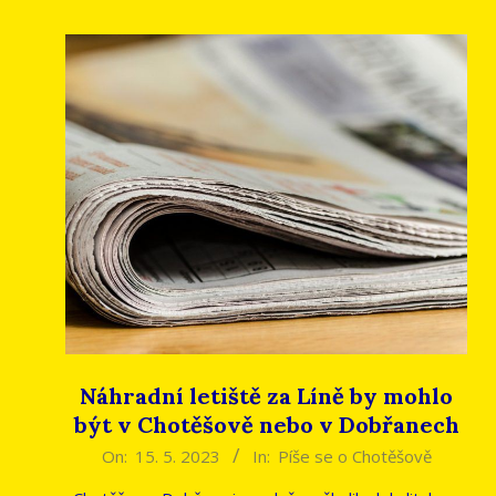
Náhradní letiště za Líně by mohlo
být v Chotěšově nebo v Dobřanech
2023-
On:
15. 5. 2023
In:
Píše se o Chotěšově
05-