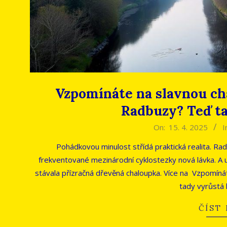
Vzpomínáte na slavnou cha
Radbuzy? Teď ta
2025-
On:
15. 4. 2025
I
04-
Pohádkovou minulost střídá praktická realita. R
15
frekventované mezinárodní cyklostezky nová lávka. A u
stávala přízračná dřevěná chaloupka. Více na Vzpomíná
tady vyrůstá 
ČÍST