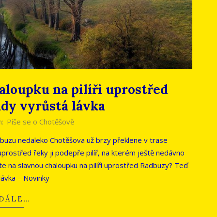
loupku na pilíři uprostřed
dy vyrůstá lávka
n:
Píše se o Chotěšově
adbuzu nedaleko Chotěšova už brzy překlene v trase
prostřed řeky ji podepře pilíř, na kterém ještě nedávno
te na slavnou chaloupku na pilíři uprostřed Radbuzy? Teď
lávka – Novinky
 DÁLE…