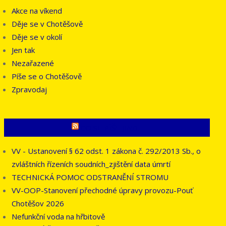
Akce na víkend
Děje se v Chotěšově
Děje se v okolí
Jen tak
Nezařazené
Píše se o Chotěšově
Zpravodaj
CO SE PÍŠE JINDE
VV - Ustanovení § 62 odst. 1 zákona č. 292/2013 Sb., o
zvláštních řízeních soudních_zjištění data úmrtí
TECHNICKÁ POMOC ODSTRANĚNÍ STROMU
VV-OOP-Stanovení přechodné úpravy provozu-Pouť
Chotěšov 2026
Nefunkční voda na hřbitově