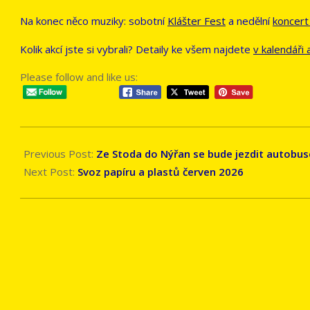
Na konec něco muziky: sobotní
Klášter Fest
a nedělní
koncert
Kolik akcí jste si vybrali? Detaily ke všem najdete
v kalendáři 
Please follow and like us:
2026-
05-
Previous Post:
Ze Stoda do Nýřan se bude jezdit autobu
28
Next Post:
Svoz papíru a plastů červen 2026