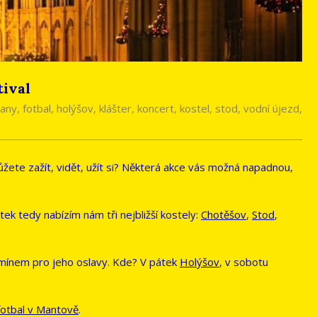
tival
any
,
fotbal
,
holýšov
,
klášter
,
koncert
,
kostel
,
stod
,
vodní újezd
,
žete zažít, vidět, užít si? Některá akce vás možná napadnou,
ek tedy nabízím nám tři nejbližší kostely:
Chotěšov
,
Stod
,
ermínem pro jeho oslavy. Kde? V pátek
Holýšov
, v sobotu
fotbal v Mantově
.