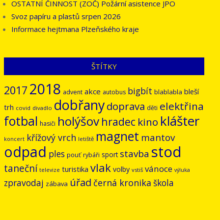
OSTATNÍ ČINNOST (ZOČ) Požární asistence JPO
Svoz papíru a plastů srpen 2026
Informace hejtmana Plzeňského kraje
ŠTÍTKY
2018
2017
bigbít
akce
bleší
blablabla
advent
autobus
dobřany
doprava
elektřina
trh
děti
covid
divadlo
klášter
fotbal
holýšov
hradec
kino
hasiči
magnet
mantov
křížový vrch
letiště
koncert
odpad
stod
stavba
ples
sport
pouť
rybáři
vlak
taneční
vánoce
turistika
volby
vstiš
televize
výluka
úřad
černá kronika
zpravodaj
škola
zábava