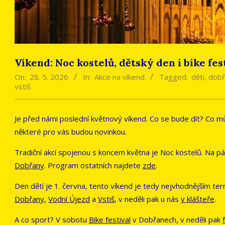
Víkend: Noc kostelů, dětský den i bike fes
On:
28. 5. 2026
In:
Akce na víkend
Tagged:
děti
,
dobř
vstiš
Je před námi poslední květnový víkend. Co se bude dít? Co mů
některé pro vás budou novinkou.
Tradiční akcí spojenou s koncem května je Noc kostelů. Na pát
Dobřany
. Program ostatních najdete
zde
.
Den dětí je 1. června, tento víkend je tedy nejvhodnějším t
Dobřany
,
Vodní Újezd
a
Vstiš
, v neděli pak u nás
v klášteře
.
A co sport? V sobotu
Bike festival
v Dobřanech, v neděli pak