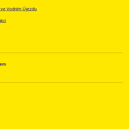
 ve Vodním Újezdu
.
akcí
.
sem