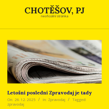
Skip
CHOTĚŠOV, PJ
to
content
neoficiální stránka
Letošní poslední Zpravodaj je tady
On:
26. 12. 2025
In:
Zpravodaj
Tagged:
zpravodaj