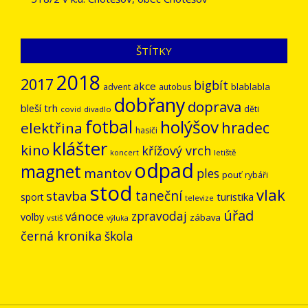
ŠTÍTKY
2018
2017
bigbít
akce
blablabla
advent
autobus
dobřany
doprava
bleší trh
děti
covid
divadlo
fotbal
holýšov
hradec
elektřina
hasiči
klášter
kino
křížový vrch
letiště
koncert
odpad
magnet
mantov
ples
pouť
rybáři
stod
vlak
stavba
taneční
turistika
sport
televize
úřad
vánoce
zpravodaj
volby
zábava
vstiš
výluka
černá kronika
škola