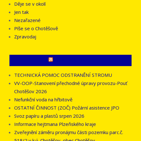
Děje se v okolí
Jen tak
Nezařazené
Píše se o Chotěšově
Zpravodaj
CO SE PÍŠE JINDE
TECHNICKÁ POMOC ODSTRANĚNÍ STROMU
VV-OOP-Stanovení přechodné úpravy provozu-Pouť
Chotěšov 2026
Nefunkční voda na hřbitově
OSTATNÍ ČINNOST (ZOČ) Požární asistence JPO
Svoz papíru a plastů srpen 2026
Informace hejtmana Plzeňského kraje
Zveřejnění záměru pronájmu části pozemku parc.č.
518/2 v k.ú. Chotěšov, obec Chotěšov