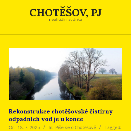
Skip
CHOTĚŠOV, PJ
to
content
neoficiální stránka
Rekonstrukce chotěšovské čistírny
odpadních vod je u konce
On:
18. 7. 2025
In:
Píše se o Chotěšově
Tagged: