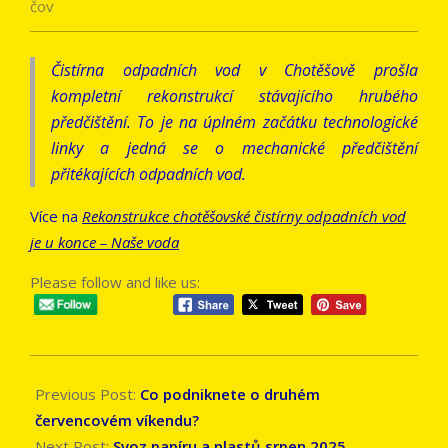
čov
Čistírna odpadních vod v Chotěšově prošla
kompletní rekonstrukcí stávajícího hrubého
předčištění. To je na úplném začátku technologické
linky a jedná se o mechanické předčištění
přitékajících odpadních vod.
Více na
Rekonstrukce chotěšovské čistírny odpadních vod
je u konce – Naše voda
Please follow and like us:
2025-
07-
Previous Post:
Co podniknete o druhém
18
červencovém víkendu?
Next Post:
Svoz papíru a plastů srpen 2025