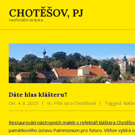
Skip
CHOTĚŠOV, PJ
to
content
neoficiální stránka
Dáte hlas klášteru?
On:
4. 6. 2025
In:
Píše se o Chotěšově
Tagged:
klášt
Restaurování nástropních maleb v refektáři kláštera Chotěšo
památkového ústavu Patrimonium pro futuro. Vítěze vybírá o