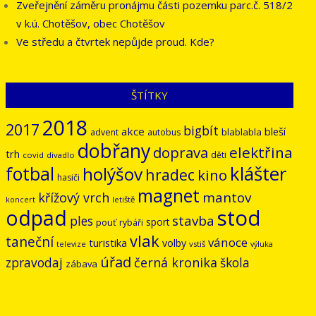
Zveřejnění záměru pronájmu části pozemku parc.č. 518/2
v k.ú. Chotěšov, obec Chotěšov
Ve středu a čtvrtek nepůjde proud. Kde?
ŠTÍTKY
2018
2017
bigbít
akce
bleší
blablabla
advent
autobus
dobřany
doprava
elektřina
trh
děti
covid
divadlo
klášter
fotbal
holýšov
hradec
kino
hasiči
magnet
mantov
křížový vrch
letiště
koncert
odpad
stod
stavba
ples
sport
pouť
rybáři
vlak
taneční
vánoce
turistika
volby
vstiš
televize
výluka
úřad
černá kronika
zpravodaj
škola
zábava