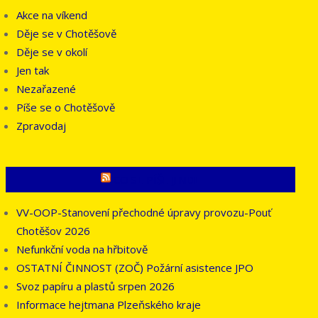
Akce na víkend
Děje se v Chotěšově
Děje se v okolí
Jen tak
Nezařazené
Píše se o Chotěšově
Zpravodaj
CO SE PÍŠE JINDE
VV-OOP-Stanovení přechodné úpravy provozu-Pouť
Chotěšov 2026
Nefunkční voda na hřbitově
OSTATNÍ ČINNOST (ZOČ) Požární asistence JPO
Svoz papíru a plastů srpen 2026
Informace hejtmana Plzeňského kraje