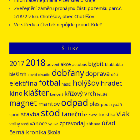
Informace hejtmana Plzeňského kraje
Zveřejnění záměru pronájmu části pozemku parc.č.
518/2 v k.ú. Chotěšov, obec Chotěšov
Ve středu a čtvrtek nepůjde proud. Kde?
ŠTÍTKY
2018
2017
bigbít
akce
blablabla
advent
autobus
dobřany
doprava
bleší trh
děti
covid
divadlo
fotbal
holýšov
hradec
elektřina
hasiči
klášter
kino
křížový vrch
letiště
koncert
odpad
magnet
mantov
ples
pouť
rybáři
stod
vlak
stavba
taneční
turistika
sport
televize
úřad
vánoce
zpravodaj
volby
zábava
vstiš
výluka
černá kronika
škola