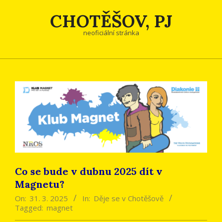
Skip
CHOTĚŠOV, PJ
to
content
neoficiální stránka
Co se bude v dubnu 2025 dít v
Magnetu?
On:
31. 3. 2025
In:
Děje se v Chotěšově
Tagged:
magnet