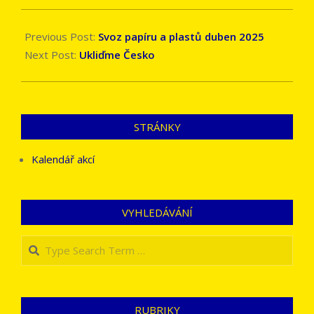
2025-
03-
Previous Post:
Svoz papíru a plastů duben 2025
31
Next Post:
Ukliďme Česko
STRÁNKY
Kalendář akcí
VYHLEDÁVÁNÍ
Search
RUBRIKY