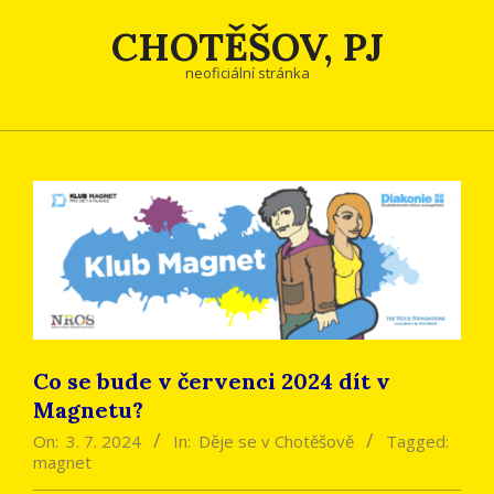
Skip
CHOTĚŠOV, PJ
to
content
neoficiální stránka
Co se bude v červenci 2024 dít v
Magnetu?
On:
3. 7. 2024
In:
Děje se v Chotěšově
Tagged:
magnet