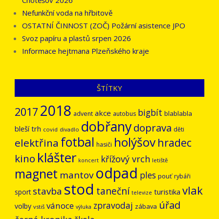
Chotěšov 2026
Nefunkční voda na hřbitově
OSTATNÍ ČINNOST (ZOČ) Požární asistence JPO
Svoz papíru a plastů srpen 2026
Informace hejtmana Plzeňského kraje
ŠTÍTKY
2018
2017
bigbít
akce
blablabla
advent
autobus
dobřany
doprava
bleší trh
děti
covid
divadlo
fotbal
holýšov
hradec
elektřina
hasiči
klášter
kino
křížový vrch
letiště
koncert
odpad
magnet
mantov
ples
pouť
rybáři
stod
vlak
stavba
taneční
turistika
sport
televize
úřad
vánoce
zpravodaj
volby
zábava
vstiš
výluka