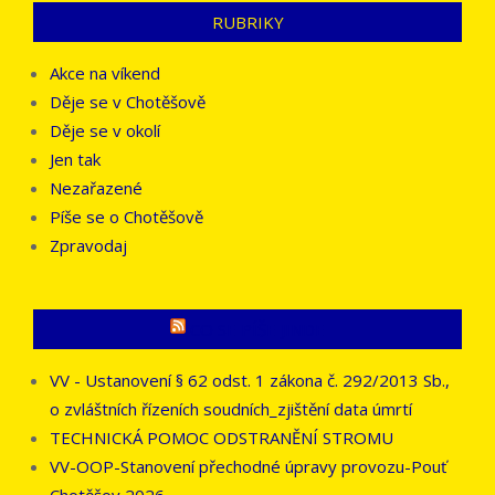
RUBRIKY
Akce na víkend
Děje se v Chotěšově
Děje se v okolí
Jen tak
Nezařazené
Píše se o Chotěšově
Zpravodaj
CO SE PÍŠE JINDE
VV - Ustanovení § 62 odst. 1 zákona č. 292/2013 Sb.,
o zvláštních řízeních soudních_zjištění data úmrtí
TECHNICKÁ POMOC ODSTRANĚNÍ STROMU
VV-OOP-Stanovení přechodné úpravy provozu-Pouť