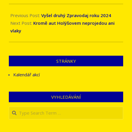
2024-
07-
Previous Post:
Vyšel druhý Zpravodaj roku 2024
03
Next Post:
Kromě aut Holýšovem neprojedou ani
vlaky
STRÁNKY
Kalendář akcí
VYHLEDÁVÁNÍ
Search