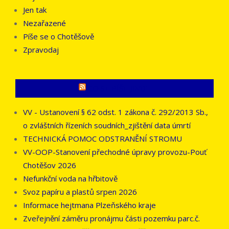
Jen tak
Nezařazené
Píše se o Chotěšově
Zpravodaj
CO SE PÍŠE JINDE
VV - Ustanovení § 62 odst. 1 zákona č. 292/2013 Sb.,
o zvláštních řízeních soudních_zjištění data úmrtí
TECHNICKÁ POMOC ODSTRANĚNÍ STROMU
VV-OOP-Stanovení přechodné úpravy provozu-Pouť
Chotěšov 2026
Nefunkční voda na hřbitově
Svoz papíru a plastů srpen 2026
Informace hejtmana Plzeňského kraje
Zveřejnění záměru pronájmu části pozemku parc.č.