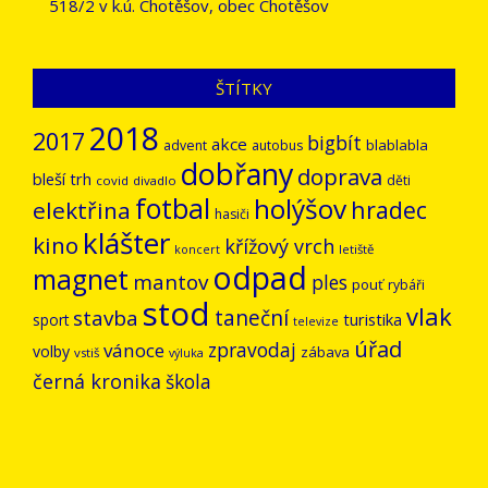
518/2 v k.ú. Chotěšov, obec Chotěšov
ŠTÍTKY
2018
2017
bigbít
akce
blablabla
advent
autobus
dobřany
doprava
bleší trh
děti
covid
divadlo
fotbal
holýšov
hradec
elektřina
hasiči
klášter
kino
křížový vrch
letiště
koncert
odpad
magnet
mantov
ples
pouť
rybáři
stod
vlak
stavba
taneční
turistika
sport
televize
úřad
vánoce
zpravodaj
volby
zábava
vstiš
výluka
černá kronika
škola