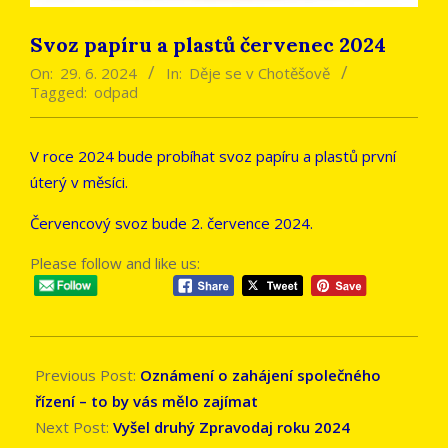
Svoz papíru a plastů červenec 2024
On:
29. 6. 2024
In:
Děje se v Chotěšově
Tagged:
odpad
V roce 2024 bude probíhat svoz papíru a plastů první
úterý v měsíci.
Červencový svoz bude 2. července 2024.
Please follow and like us:
2024-
06-
Previous Post:
Oznámení o zahájení společného
29
řízení – to by vás mělo zajímat
Next Post:
Vyšel druhý Zpravodaj roku 2024