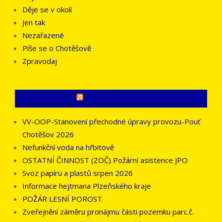
Děje se v okolí
Jen tak
Nezařazené
Píše se o Chotěšově
Zpravodaj
CO SE PÍŠE JINDE
VV-OOP-Stanovení přechodné úpravy provozu-Pouť
Chotěšov 2026
Nefunkční voda na hřbitově
OSTATNÍ ČINNOST (ZOČ) Požární asistence JPO
Svoz papíru a plastů srpen 2026
Informace hejtmana Plzeňského kraje
POŽÁR LESNÍ POROST
Zveřejnění záměru pronájmu části pozemku parc.č.