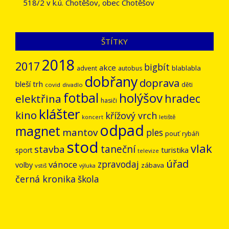
518/2 v k.ú. Chotěšov, obec Chotěšov
ŠTÍTKY
2018
2017
bigbít
akce
blablabla
advent
autobus
dobřany
doprava
bleší trh
děti
covid
divadlo
fotbal
holýšov
hradec
elektřina
hasiči
klášter
kino
křížový vrch
letiště
koncert
odpad
magnet
mantov
ples
pouť
rybáři
stod
vlak
stavba
taneční
turistika
sport
televize
úřad
vánoce
zpravodaj
volby
zábava
vstiš
výluka
černá kronika
škola