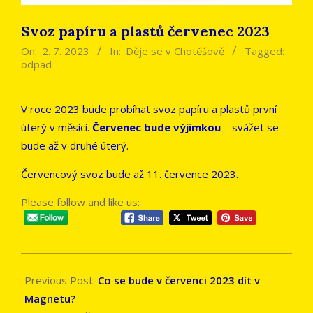
Svoz papíru a plastů červenec 2023
On:
2. 7. 2023
In:
Děje se v Chotěšově
Tagged:
odpad
V roce 2023 bude probíhat svoz papíru a plastů první
úterý v měsíci.
Červenec bude výjimkou
– svážet se
bude až v druhé úterý.
Červencový svoz bude až 11. července 2023.
Please follow and like us:
2023-
07-
Previous Post:
Co se bude v červenci 2023 dít v
02
Magnetu?