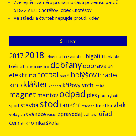
Zveřejnění záměru pronájmu části pozemku parc.č.
518/2 v k.ú. Chotěšov, obec Chotěšov
Ve středu a čtvrtek nepůjde proud. Kde?
ŠTÍTKY
2018
2017
bigbít
akce
blablabla
advent
autobus
dobřany
doprava
bleší trh
děti
covid
divadlo
fotbal
holýšov
hradec
elektřina
hasiči
klášter
kino
křížový vrch
letiště
koncert
odpad
magnet
mantov
ples
pouť
rybáři
stod
vlak
stavba
taneční
turistika
sport
televize
úřad
vánoce
zpravodaj
volby
zábava
vstiš
výluka
černá kronika
škola