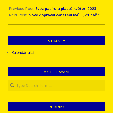
2023-
04-
Previous Post:
Svoz papíru a plastů květen 2023
30
Next Post:
Nové dopravní omezení kvůli „kruháči“
STRÁNKY
Kalendář akcí
VYHLEDÁVÁNÍ
Search
RUBRIKY