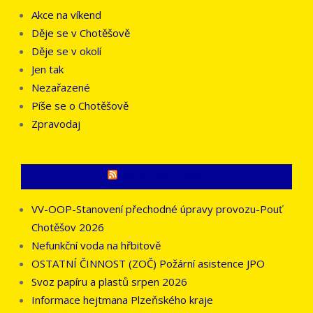
Akce na víkend
Děje se v Chotěšově
Děje se v okolí
Jen tak
Nezařazené
Píše se o Chotěšově
Zpravodaj
CO SE PÍŠE JINDE
VV-OOP-Stanovení přechodné úpravy provozu-Pouť
Chotěšov 2026
Nefunkční voda na hřbitově
OSTATNÍ ČINNOST (ZOČ) Požární asistence JPO
Svoz papíru a plastů srpen 2026
Informace hejtmana Plzeňského kraje