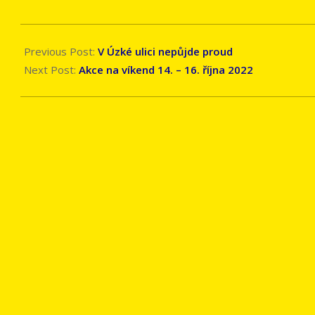
2022-
10-
Previous Post:
V Úzké ulici nepůjde proud
11
Next Post:
Akce na víkend 14. – 16. října 2022