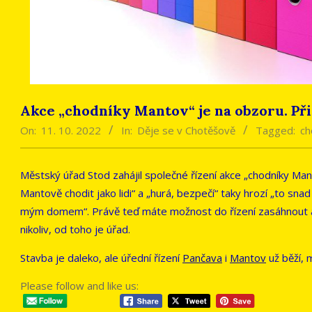
Akce „chodníky Mantov“ je na obzoru. Př
On:
11. 10. 2022
In:
Děje se v Chotěšově
Tagged:
ch
Městský úřad Stod zahájil společné řízení akce „chodníky Ma
Mantově chodit jako lidi“ a „hurá, bezpečí“ taky hrozí „to sn
mým domem“. Právě teď máte možnost do řízení zasáhnout a m
nikoliv, od toho je úřad.
Stavba je daleko, ale úřední řízení
Pančava
i
Mantov
už běží, 
Please follow and like us: