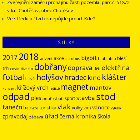
Zveřejnění záměru pronájmu části pozemku parc.č. 518/2
v k.ú. Chotěšov, obec Chotěšov
Ve středu a čtvrtek nepůjde proud. Kde?
ŠTÍTKY
2018
2017
bigbít
akce
bleší
blablabla
advent
autobus
dobřany
doprava
elektřina
trh
děti
covid
divadlo
klášter
fotbal
holýšov
hradec
kino
hasiči
magnet
mantov
křížový vrch
letiště
koncert
odpad
stod
stavba
ples
sport
pouť
rybáři
vlak
taneční
vánoce
turistika
volby
vstiš
televize
výluka
úřad
černá kronika
zpravodaj
škola
zábava