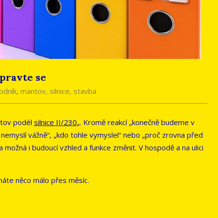
ipravte se
odník
,
mantov
,
silnice
,
stavba
ntov podél
silnice II/230
„. Kromě reakcí „konečně budeme v
ad nemyslí vážně“, „kdo tohle vymyslel“ nebo „proč zrovna před
ožná i budoucí vzhled a funkce změnit. V hospodě a na ulici
máte něco málo přes měsíc.