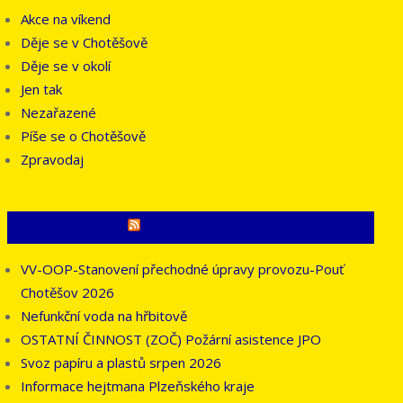
Akce na víkend
Děje se v Chotěšově
Děje se v okolí
Jen tak
Nezařazené
Píše se o Chotěšově
Zpravodaj
CO SE PÍŠE JINDE
VV-OOP-Stanovení přechodné úpravy provozu-Pouť
Chotěšov 2026
Nefunkční voda na hřbitově
OSTATNÍ ČINNOST (ZOČ) Požární asistence JPO
Svoz papíru a plastů srpen 2026
Informace hejtmana Plzeňského kraje