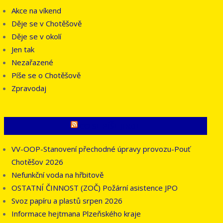
Akce na víkend
Děje se v Chotěšově
Děje se v okolí
Jen tak
Nezařazené
Píše se o Chotěšově
Zpravodaj
CO SE PÍŠE JINDE
VV-OOP-Stanovení přechodné úpravy provozu-Pouť
Chotěšov 2026
Nefunkční voda na hřbitově
OSTATNÍ ČINNOST (ZOČ) Požární asistence JPO
Svoz papíru a plastů srpen 2026
Informace hejtmana Plzeňského kraje