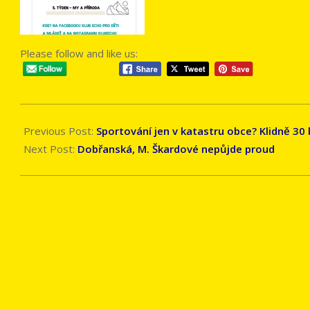
Please follow and like us:
2021-
03-
Previous Post:
Sportování jen v katastru obce? Klidně 30
02
Next Post:
Dobřanská, M. Škardové nepůjde proud