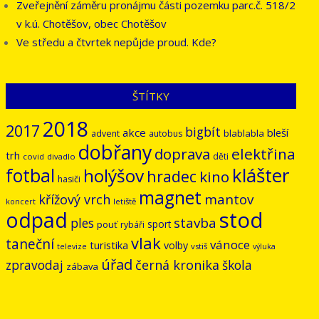
Zveřejnění záměru pronájmu části pozemku parc.č. 518/2
v k.ú. Chotěšov, obec Chotěšov
Ve středu a čtvrtek nepůjde proud. Kde?
ŠTÍTKY
2018
2017
bigbít
akce
bleší
blablabla
advent
autobus
dobřany
doprava
elektřina
trh
děti
covid
divadlo
klášter
fotbal
holýšov
hradec
kino
hasiči
magnet
mantov
křížový vrch
letiště
koncert
odpad
stod
stavba
ples
sport
pouť
rybáři
vlak
taneční
vánoce
turistika
volby
vstiš
televize
výluka
úřad
černá kronika
zpravodaj
škola
zábava