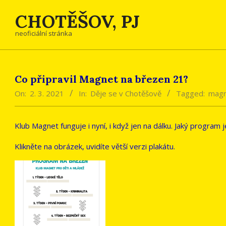
Skip
CHOTĚŠOV, PJ
to
content
neoficiální stránka
Co připravil Magnet na březen 21?
On:
2. 3. 2021
In:
Děje se v Chotěšově
Tagged:
mag
Klub Magnet funguje i nyní, i když jen na dálku. Jaký program
Klikněte na obrázek, uvidíte větší verzi plakátu.