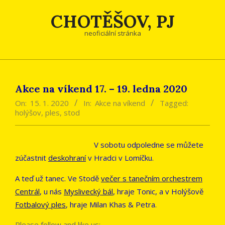
Skip
CHOTĚŠOV, PJ
to
content
neoficiální stránka
Akce na víkend 17. – 19. ledna 2020
On:
15. 1. 2020
In:
Akce na víkend
Tagged:
holýšov
,
ples
,
stod
V sobotu odpoledne se můžete
zúčastnit
deskohraní
v Hradci v Lomíčku.
A teď už tanec. Ve Stodě
večer s tanečním orchestrem
Centrál
, u nás
Myslivecký bál
, hraje Tonic, a v Holýšově
Fotbalový ples
, hraje Milan Khas & Petra.
Please follow and like us: