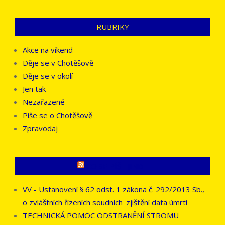
RUBRIKY
Akce na víkend
Děje se v Chotěšově
Děje se v okolí
Jen tak
Nezařazené
Píše se o Chotěšově
Zpravodaj
CO SE PÍŠE JINDE
VV - Ustanovení § 62 odst. 1 zákona č. 292/2013 Sb.,
o zvláštních řízeních soudních_zjištění data úmrtí
TECHNICKÁ POMOC ODSTRANĚNÍ STROMU