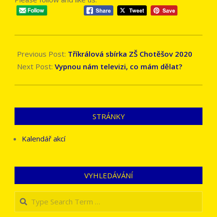
2020-
01-
Previous Post:
Tříkrálová sbírka ZŠ Chotěšov 2020
15
Next Post:
Vypnou nám televizi, co mám dělat?
STRÁNKY
Kalendář akcí
VYHLEDÁVÁNÍ
Search