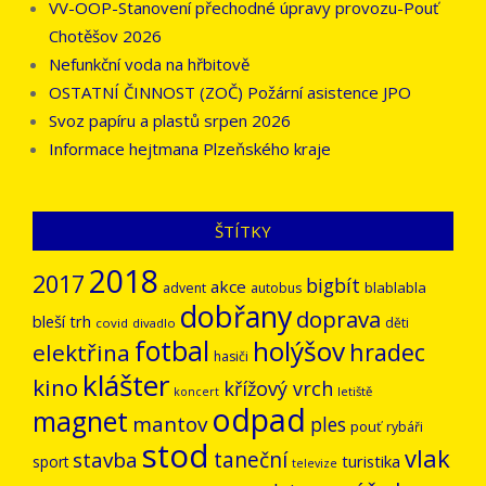
VV-OOP-Stanovení přechodné úpravy provozu-Pouť
Chotěšov 2026
Nefunkční voda na hřbitově
OSTATNÍ ČINNOST (ZOČ) Požární asistence JPO
Svoz papíru a plastů srpen 2026
Informace hejtmana Plzeňského kraje
ŠTÍTKY
2018
2017
bigbít
akce
blablabla
advent
autobus
dobřany
doprava
bleší trh
děti
covid
divadlo
fotbal
holýšov
hradec
elektřina
hasiči
klášter
kino
křížový vrch
letiště
koncert
odpad
magnet
mantov
ples
pouť
rybáři
stod
vlak
stavba
taneční
turistika
sport
televize