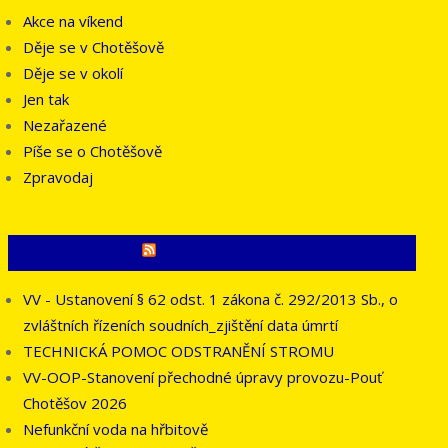
Akce na víkend
Děje se v Chotěšově
Děje se v okolí
Jen tak
Nezařazené
Píše se o Chotěšově
Zpravodaj
CO SE PÍŠE JINDE
VV - Ustanovení § 62 odst. 1 zákona č. 292/2013 Sb., o
zvláštních řízeních soudních_zjištění data úmrtí
TECHNICKÁ POMOC ODSTRANĚNÍ STROMU
VV-OOP-Stanovení přechodné úpravy provozu-Pouť
Chotěšov 2026
Nefunkční voda na hřbitově