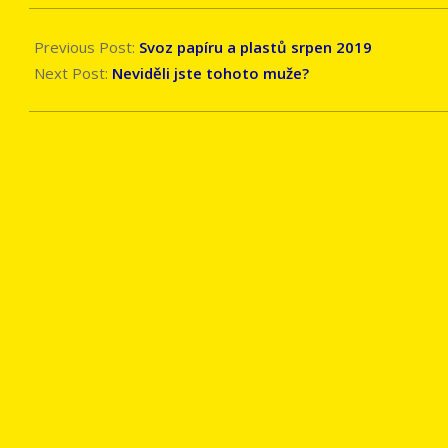
2019-
08-
Previous Post:
Svoz papíru a plastů srpen 2019
07
Next Post:
Neviděli jste tohoto muže?