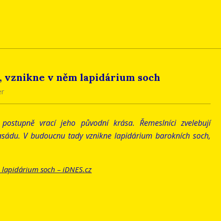
ý, vznikne v něm lapidárium soch
er
postupně vrací jeho původní krása. Řemeslníci zvelebují
 fasádu. V budoucnu tady vznikne lapidárium barokních soch,
m lapidárium soch – iDNES.cz