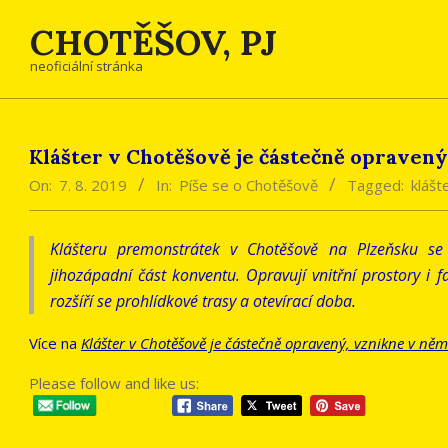
Skip
CHOTĚŠOV, PJ
to
content
neoficiální stránka
Klášter v Chotěšově je částečně opraven
On:
7. 8. 2019
In:
Píše se o Chotěšově
Tagged:
klášt
Klášteru premonstrátek v Chotěšově na Plzeňsku se 
jihozápadní část konventu. Opravují vnitřní prostory i
rozšíří se prohlídkové trasy a otevírací doba.
Více na
Klášter v Chotěšově je částečně opravený, vznikne v ně
Please follow and like us: