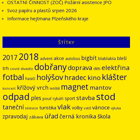
OSTATNÍ ČINNOST (ZOČ) Požární asistence JPO
Svoz papíru a plastů srpen 2026
Informace hejtmana Plzeňského kraje
ŠTÍTKY
2018
2017
bigbít
akce
bleší
blablabla
advent
autobus
dobřany
doprava
elektřina
trh
děti
covid
divadlo
klášter
fotbal
holýšov
hradec
kino
hasiči
magnet
mantov
křížový vrch
letiště
koncert
odpad
stod
stavba
ples
sport
pouť
rybáři
vlak
taneční
vánoce
turistika
volby
vstiš
televize
výluka
úřad
černá kronika
zpravodaj
škola
zábava