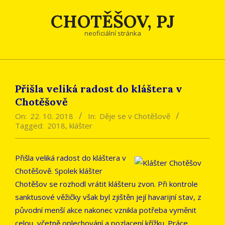
Skip
CHOTĚŠOV, PJ
to
content
neoficiální stránka
Přišla veliká radost do kláštera v
Chotěšově
On:
22. 10. 2018
In:
Děje se v Chotěšově
Tagged:
2018
,
klášter
Přišla veliká radost do kláštera v
Chotěšově. Spolek klášter
Chotěšov se rozhodl vrátit klášteru zvon. Při kontrole
sanktusové věžičky však byl zjištěn její havarijní stav, z
původní menší akce nakonec vznikla potřeba vyměnit
celou, včetně oplechování a pozlacení křížku. Práce