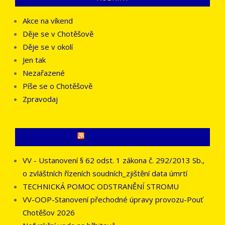
Akce na víkend
Děje se v Chotěšově
Děje se v okolí
Jen tak
Nezařazené
Píše se o Chotěšově
Zpravodaj
CO SE PÍŠE JINDE
VV - Ustanovení § 62 odst. 1 zákona č. 292/2013 Sb.,
o zvláštních řízeních soudních_zjištění data úmrtí
TECHNICKÁ POMOC ODSTRANĚNÍ STROMU
VV-OOP-Stanovení přechodné úpravy provozu-Pouť
Chotěšov 2026