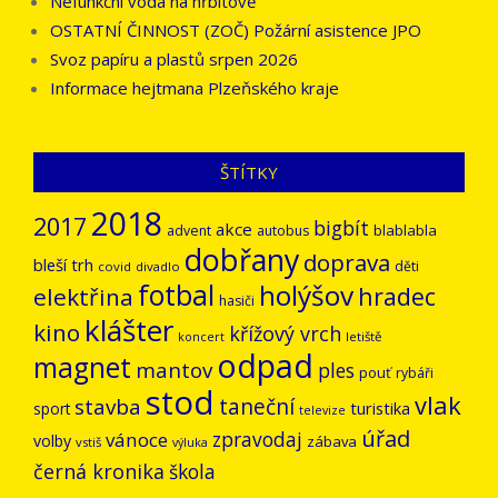
Nefunkční voda na hřbitově
OSTATNÍ ČINNOST (ZOČ) Požární asistence JPO
Svoz papíru a plastů srpen 2026
Informace hejtmana Plzeňského kraje
ŠTÍTKY
2018
2017
bigbít
akce
blablabla
advent
autobus
dobřany
doprava
bleší trh
děti
covid
divadlo
fotbal
holýšov
hradec
elektřina
hasiči
klášter
kino
křížový vrch
letiště
koncert
odpad
magnet
mantov
ples
pouť
rybáři
stod
vlak
stavba
taneční
turistika
sport
televize
úřad
vánoce
zpravodaj
volby
zábava
vstiš
výluka
černá kronika
škola