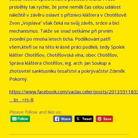
proběhly tak rychle, že jsme neměli čas celou událost
náležitě v závěru oslavit s příznivci kláštera v Chotěšově.
Zvon „Vojslava“ však čeká na svůj závěs, srdce a bicí
mechanismus. Takže se snad setkáme při prvním
zvonění po mnoha letech ticha. Poděkování patří
všem,kteří se na této krásné práci podíleli, tedy Spolek
klášter Chotěšov, Chotěšovská vlna, obec Chotěšov,
Správa kláštera Chotěšov, ing. arch. Jan Soukup a
zhotovitel sanktusníku tesařství a pokrývačství Zdeněk
Pokorný.
https://www.facebook.com/vaclav.celer/posts/201355118
__tn__=H-R
Please follow and like us: