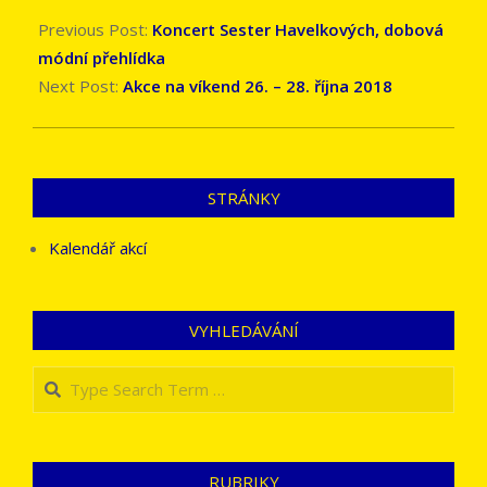
2018-
10-
Previous Post:
Koncert Sester Havelkových, dobová
22
módní přehlídka
Next Post:
Akce na víkend 26. – 28. října 2018
STRÁNKY
Kalendář akcí
VYHLEDÁVÁNÍ
Search
RUBRIKY