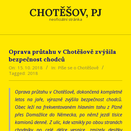
Skip
CHOTĚŠOV, PJ
to
content
neoficiální stránka
Oprava průtahu v Chotěšově zvýšila
bezpečnost chodců
On:
15. 10. 2018
In:
Píše se o Chotěšově
Tagged:
2018
Oprava průtahu v Chotěšově, dokončená kompletně
letos na jaře, výrazně zvýšila bezpečnost chodců.
Obec leží na frekventovaném hlavním tahu z Plzně
přes Domažlice do Německa, po němž jezdí tisíce
kamionů denně. Z ulic, kde vznikly po obou stranách
chodníky po celé délce vesnice, zmizely desítky