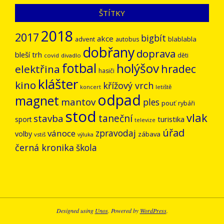
ŠTÍTKY
2018
2017
bigbít
akce
blablabla
advent
autobus
dobřany
doprava
bleší trh
děti
covid
divadlo
fotbal
holýšov
hradec
elektřina
hasiči
klášter
kino
křížový vrch
letiště
koncert
odpad
magnet
mantov
ples
pouť
rybáři
stod
vlak
stavba
taneční
turistika
sport
televize
úřad
vánoce
zpravodaj
volby
zábava
vstiš
výluka
černá kronika
škola
Designed using
Unos
. Powered by
WordPress
.