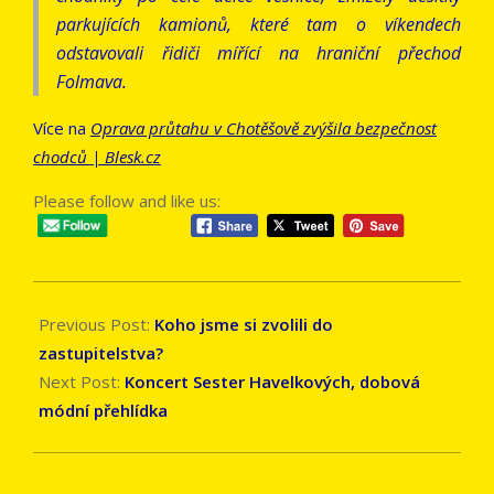
parkujících kamionů, které tam o víkendech
odstavovali řidiči mířící na hraniční přechod
Folmava.
Více na
Oprava průtahu v Chotěšově zvýšila bezpečnost
chodců | Blesk.cz
Please follow and like us:
2018-
10-
Previous Post:
Koho jsme si zvolili do
15
zastupitelstva?
Next Post:
Koncert Sester Havelkových, dobová
módní přehlídka