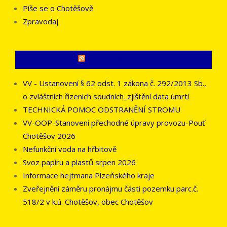
Píše se o Chotěšově
Zpravodaj
CO SE PÍŠE JINDE
VV - Ustanovení § 62 odst. 1 zákona č. 292/2013 Sb.,
o zvláštních řízeních soudních_zjištění data úmrtí
TECHNICKÁ POMOC ODSTRANĚNÍ STROMU
VV-OOP-Stanovení přechodné úpravy provozu-Pouť
Chotěšov 2026
Nefunkční voda na hřbitově
Svoz papíru a plastů srpen 2026
Informace hejtmana Plzeňského kraje
Zveřejnění záměru pronájmu části pozemku parc.č.
518/2 v k.ú. Chotěšov, obec Chotěšov