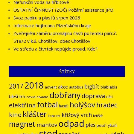
Nefunkční voda na hřbitově
OSTATNÍ ČINNOST (ZOČ) Požární asistence JPO
Svoz papíru a plastů srpen 2026
Informace hejtmana Plzeňského kraje
Zveřejnění záměru pronájmu části pozemku parc.č.
518/2 v k.ú. Chotěšov, obec Chotěšov
Ve středu a čtvrtek nepůjde proud. Kde?
ŠTÍTKY
2018
2017
bigbít
akce
blablabla
advent
autobus
dobřany
doprava
bleší trh
děti
covid
divadlo
fotbal
holýšov
hradec
elektřina
hasiči
klášter
kino
křížový vrch
letiště
koncert
odpad
magnet
mantov
ples
pouť
rybáři
stod