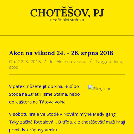
Skip
CHOTĚŠOV, PJ
to
content
neoficiální stránka
Akce na víkend 24. – 26. srpna 2018
On:
22. 8. 2018
In:
Akce na víkend
Tagged:
kino
,
stod
V pátek můžete jít do kina. Buď do
Stoda na
Ztratili jsme Stalina
, nebo
do kláštera na
Tátova volha
.
V sobotu hraje ve Stodě v Novém mlýně
Medy gang
.
Taky začíná fotbalová I. B třída, ale chotěšovští muži hrají
první dva zápasy venku.