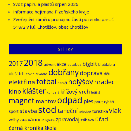
Svoz papíru a plastů srpen 2026
Informace hejtmana Plzeňského kraje
Zveřejnění záměru pronájmu části pozemku parc.č.
518/2 v k.ú. Chotěšov, obec Chotěšov
ŠTÍTKY
2018
2017
bigbít
akce
blablabla
advent
autobus
dobřany
doprava
bleší trh
děti
covid
divadlo
fotbal
holýšov
hradec
elektřina
hasiči
klášter
kino
křížový vrch
letiště
koncert
odpad
magnet
mantov
ples
pouť
rybáři
stod
vlak
stavba
taneční
turistika
sport
televize
úřad
vánoce
zpravodaj
volby
zábava
vstiš
výluka
černá kronika
škola