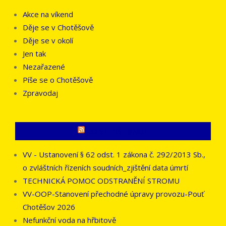
Akce na víkend
Děje se v Chotěšově
Děje se v okolí
Jen tak
Nezařazené
Píše se o Chotěšově
Zpravodaj
CO SE PÍŠE JINDE
VV - Ustanovení § 62 odst. 1 zákona č. 292/2013 Sb.,
o zvláštních řízeních soudních_zjištění data úmrtí
TECHNICKÁ POMOC ODSTRANĚNÍ STROMU
VV-OOP-Stanovení přechodné úpravy provozu-Pouť
Chotěšov 2026
Nefunkční voda na hřbitově