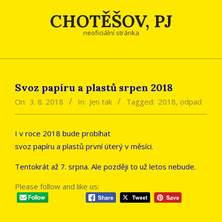
Skip
CHOTĚŠOV, PJ
to
content
neoficiální stránka
Svoz papíru a plastů srpen 2018
On:
3. 8. 2018
In:
Jen tak
Tagged:
2018
,
odpad
I v roce 2018 bude probíhat
svoz papíru a plastů první úterý v měsíci.
Tentokrát až 7. srpna. Ale později to už letos nebude.
Please follow and like us: